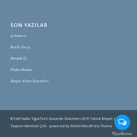
SON YAZILAR
ip kamera
Kartlı Geçiş
Parmak İzi
Plaka Okuma
Yangın Alarm Sistemleri
©Telif Hakkı TigraTech Güvenlik Sistemleri 2010
Teknik Bilişim
|
Tasarım
Mehmet ÇOK
-
powered by Enfold WordPress Theme